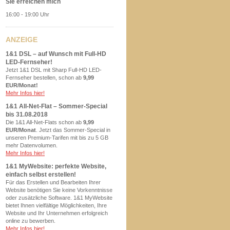
Sie erreichen mich
16:00 - 19:00 Uhr
ANZEIGE
1&1 DSL – auf Wunsch mit Full-HD
LED-Fernseher!
Jetzt 1&1 DSL mit Sharp Full-HD LED-
Fernseher bestellen, schon ab
9,99
EUR/Monat!
Mehr Infos hier!
1&1 All-Net-Flat – Sommer-Special
bis 31.08.2018
Die 1&1 All-Net-Flats schon ab
9,99
EUR/Monat
. Jetzt das Sommer-Special in
unseren Premium-Tarifen mit bis zu 5 GB
mehr Datenvolumen.
Mehr Infos hier!
1&1 MyWebsite: perfekte Website,
einfach selbst erstellen!
Für das Erstellen und Bearbeiten Ihrer
Website benötigen Sie keine Vorkenntnisse
oder zusätzliche Software. 1&1 MyWebsite
bietet Ihnen vielfältige Möglichkeiten, Ihre
Website und Ihr Unternehmen erfolgreich
online zu bewerben.
Mehr Infos hier!