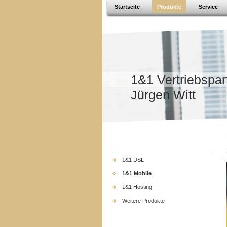
Startseite
Produkte
Service
1&1 Vertriebspar
Jürgen Witt
1&1 DSL
1&1 Mobile
1&1 Hosting
Weitere Produkte