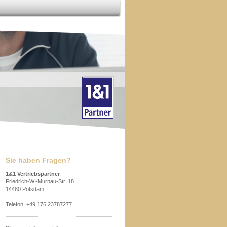
Sie haben Fragen?
1&1 Vertriebspartner
Friedrich-W.-Murnau-Str. 18
14480 Potsdam
Telefon: +49 176 23787277