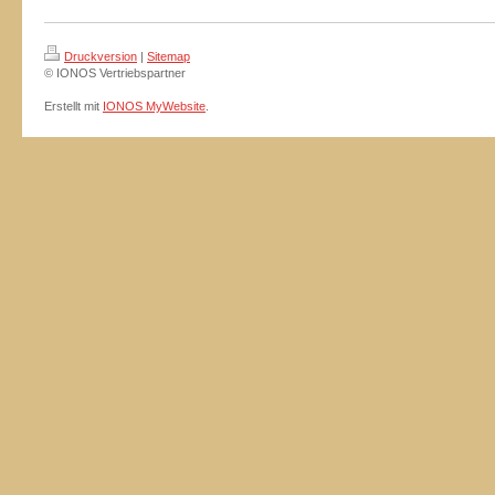
Druckversion
|
Sitemap
© IONOS Vertriebspartner
Erstellt mit
IONOS MyWebsite
.